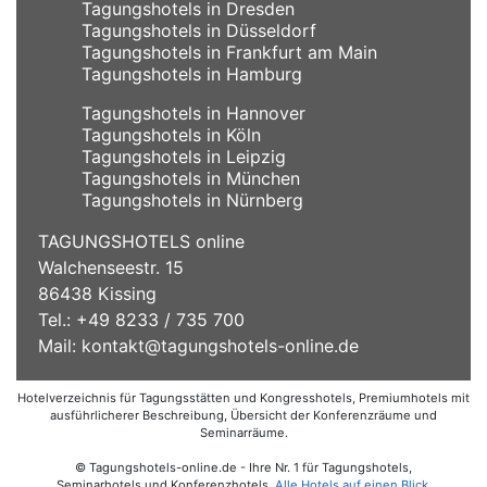
Tagungshotels in Dresden
Tagungshotels in Düsseldorf
Tagungshotels in Frankfurt am Main
Tagungshotels in Hamburg
Tagungshotels in Hannover
Tagungshotels in Köln
Tagungshotels in Leipzig
Tagungshotels in München
Tagungshotels in Nürnberg
TAGUNGSHOTELS online
Walchenseestr. 15
86438 Kissing
Tel.: +49 8233 / 735 700
Mail:
kontakt@tagungshotels-online.de
Hotelverzeichnis für Tagungsstätten und Kongresshotels, Premiumhotels mit
ausführlicherer Beschreibung, Übersicht der Konferenzräume und
Seminarräume.
© Tagungshotels-online.de - Ihre Nr. 1 für Tagungshotels,
Seminarhotels und Konferenzhotels.
Alle Hotels auf einen Blick
.