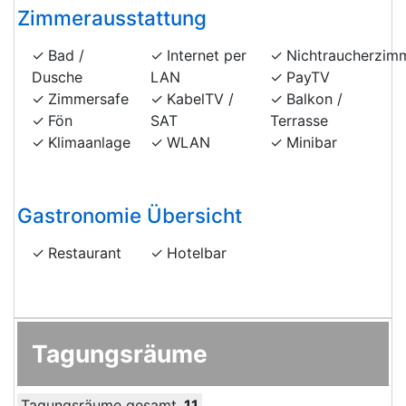
Zimmerausstattung
Bad /
Internet per
Nichtraucherzim
Dusche
LAN
PayTV
Zimmersafe
KabelTV /
Balkon /
Fön
SAT
Terrasse
Klimaanlage
WLAN
Minibar
Gastronomie Übersicht
Restaurant
Hotelbar
Tagungsräume
Tagungsräume gesamt
11