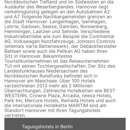
Norddeutschen Tiefland und im Südwesten an die
Ausläufer des Weserberglandes. Hannover liegt
verkehrsgünstig gelegen an den Autobahnen A2
und A7. Folgende Nachbargemeinden grenzen an
die Stadt Hannover: Langenhagen, Isernhagen,
Lehrte, Garbsen, Seelze, Gahrden, Ronnenberg,
Hemmingen, Laatzen und Sehnde. Verschiedene
Industriebetriebe wie zum Beispiel die Continental
AG, Volkswagen Nutzfahrzeuge, Johnson Controls
(ehemals Varta Batteriewerk), der Gebäckhersteller
Bahlsen sowie auch die Pelikan AG haben Ihren
Sitz in Hannover. Bekanntestes
Touristikunternehmen ist das Reiseunternehmen
TUI mit seinen Tochtergesellschaften. Der Sitz des
Landesfunkhauses Niedersachsen des
Norddeutschen Rundfunks befindet sich in
Hannover am Maschsee. Über 100 Hotels
verzeichneten 2013 mehr als 2 Millionen
Übernachtungen. Zahlreiche Hotelketten wie BEST
WESTERN, Crowne Plaza, Arcadia, relexa Hotels,
Park Inn, Mercure Hotels, Ramada Hotels und auch
die internationale Hotelkette MARITIM sind am
Standort Hannover mit Ihren Tagungshotels
vertreten.
Tagungshotels in Berlin