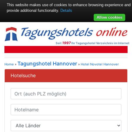
This website makes use of cookies to enhance browsing experience and
provide additional functionality.
Details
Allow cookies
1997
Seit
Ihr Tagungshotel Verzeichnis im Internet
Tagungshotel Hannover
Home
»
»
Hotel Novotel Hannover
Hotelsuche