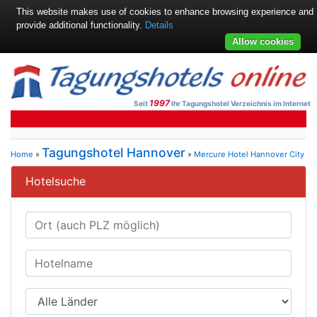
This website makes use of cookies to enhance browsing experience and
provide additional functionality.
Details
Allow cookies
1997
Seit
Ihr Tagungshotel Verzeichnis im Internet
Tagungshotel Hannover
Home
»
»
Mercure Hotel Hannover City
Hotelsuche