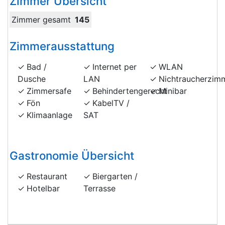
Zimmer Übersicht
Zimmer gesamt
145
Zimmerausstattung
Bad /
Internet per
WLAN
Dusche
LAN
Nichtraucherzim
Zimmersafe
Behindertengerecht
Minibar
Fön
KabelTV /
Klimaanlage
SAT
Gastronomie Übersicht
Restaurant
Biergarten /
Hotelbar
Terrasse