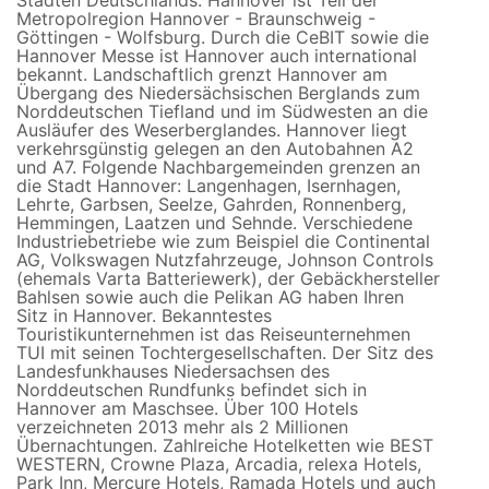
Metropolregion Hannover - Braunschweig -
Göttingen - Wolfsburg. Durch die CeBIT sowie die
Hannover Messe ist Hannover auch international
bekannt. Landschaftlich grenzt Hannover am
Übergang des Niedersächsischen Berglands zum
Norddeutschen Tiefland und im Südwesten an die
Ausläufer des Weserberglandes. Hannover liegt
verkehrsgünstig gelegen an den Autobahnen A2
und A7. Folgende Nachbargemeinden grenzen an
die Stadt Hannover: Langenhagen, Isernhagen,
Lehrte, Garbsen, Seelze, Gahrden, Ronnenberg,
Hemmingen, Laatzen und Sehnde. Verschiedene
Industriebetriebe wie zum Beispiel die Continental
AG, Volkswagen Nutzfahrzeuge, Johnson Controls
(ehemals Varta Batteriewerk), der Gebäckhersteller
Bahlsen sowie auch die Pelikan AG haben Ihren
Sitz in Hannover. Bekanntestes
Touristikunternehmen ist das Reiseunternehmen
TUI mit seinen Tochtergesellschaften. Der Sitz des
Landesfunkhauses Niedersachsen des
Norddeutschen Rundfunks befindet sich in
Hannover am Maschsee. Über 100 Hotels
verzeichneten 2013 mehr als 2 Millionen
Übernachtungen. Zahlreiche Hotelketten wie BEST
WESTERN, Crowne Plaza, Arcadia, relexa Hotels,
Park Inn, Mercure Hotels, Ramada Hotels und auch