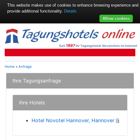
This website makes use of cookies to enhance browsing experience and
provide additional functionality.
Details
Allow cookies
1997
Seit
Ihr Tagungshotel Verzeichnis im Internet
Home
»
Anfrage
Ihre Tagungsanfrage
Ihre Hotels
Hotel Novotel Hannover, Hannover