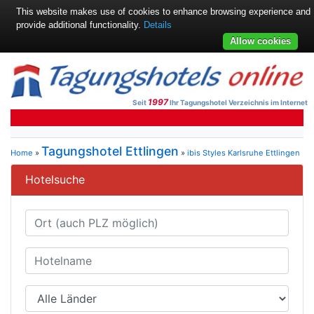
This website makes use of cookies to enhance browsing experience and
provide additional functionality.
Details
Allow cookies
1997
Seit
Ihr Tagungshotel Verzeichnis im Internet
Tagungshotel Ettlingen
Home
»
»
ibis Styles Karlsruhe Ettlingen
Hotelsuche