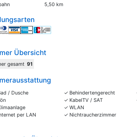
bahn
5,50 km
lungsarten
mer Übersicht
er gesamt
91
merausstattung
Bad / Dusche
Behindertengerecht
Fön
KabelTV / SAT
Klimaanlage
WLAN
nternet per LAN
Nichtraucherzimmer