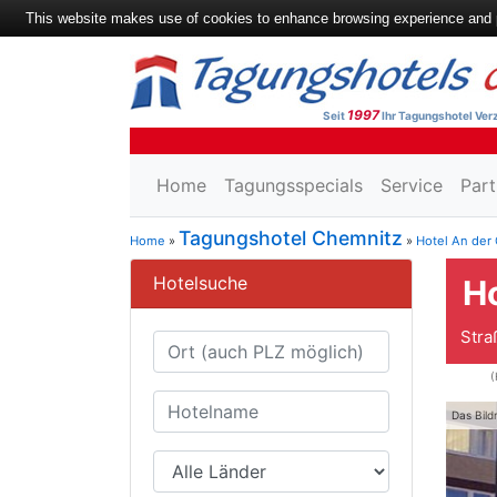
This website makes use of cookies to enhance browsing experience and pr
1997
Seit
Ihr Tagungshotel Verz
Home
Tagungsspecials
Service
Part
Tagungshotel Chemnitz
Home
»
»
Hotel An der
Hotelsuche
Ho
Stra
(
Das Bild