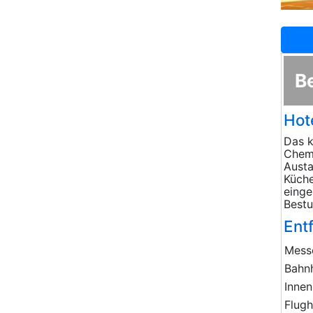
B
Hot
Das k
Chemn
Austa
Küch
einge
Bestu
Ent
Mess
Bahn
Innen
Flug