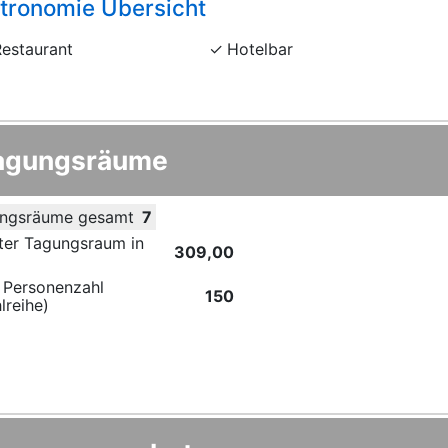
tronomie Übersicht
Restaurant
Hotelbar
agungsräume
ngsräume gesamt
7
ter Tagungsraum in
309,00
 Personenzahl
150
lreihe)