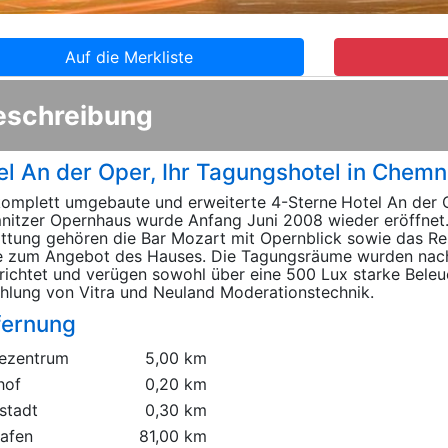
Auf die Merkliste
eschreibung
el An der Oper, Ihr Tagungshotel in Chemn
omplett umgebaute und erweiterte 4-Sterne
Hotel An der
itzer Opernhaus wurde Anfang Juni 2008 wieder eröffnet
ttung gehören die Bar Mozart mit Opernblick sowie das Res
e zum Angebot des Hauses. Die Tagungsräume wurden nac
richtet und verügen sowohl über eine 500 Lux starke Beleu
hlung von Vitra und Neuland Moderationstechnik.
fernung
ezentrum
5,00 km
hof
0,20 km
stadt
0,30 km
hafen
81,00 km