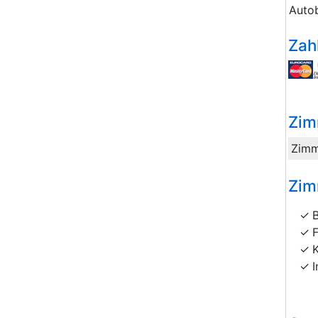
Auto
Zah
Zim
Zimm
Zim
I