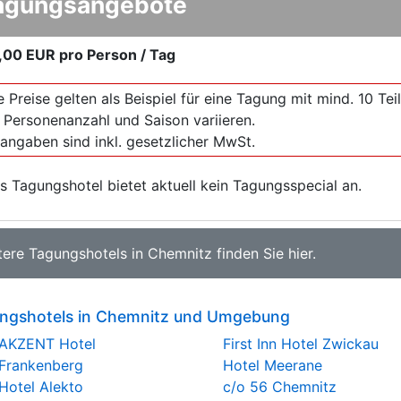
agungsangebote
,00 EUR
pro Person / Tag
e Preise gelten als Beispiel für eine Tagung mit mind. 10 T
 Personenanzahl und Saison variieren.
sangaben sind inkl. gesetzlicher MwSt.
s Tagungshotel bietet aktuell kein Tagungsspecial an.
tere
Tagungshotels in Chemnitz
finden Sie
hier
.
ngshotels in Chemnitz und Umgebung
AKZENT Hotel
First Inn Hotel Zwickau
Frankenberg
Hotel Meerane
Hotel Alekto
c/o 56 Chemnitz