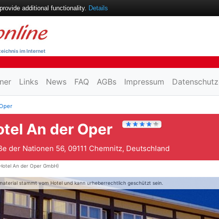
ovide additional functionality.
Details
eichnis im Internet
ner
Links
News
FAQ
AGBs
Impressum
Datenschutz
 Oper
tel An der Oper
ße der Nationen 56, 09111 Chemnitz, Deutschland
Hotel An der Oper GmbH)
material stammt vom Hotel und kann urheberrechtlich geschützt sein.