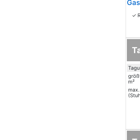
Gas
T
Tagu
größ
m²
max.
(Stuh