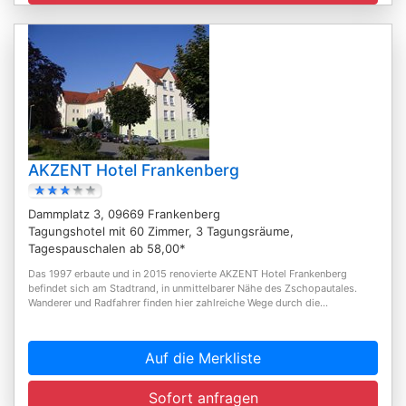
AKZENT Hotel Frankenberg
Dammplatz 3, 09669 Frankenberg
Tagungshotel mit 60 Zimmer, 3 Tagungsräume,
Tagespauschalen ab 58,00*
Das 1997 erbaute und in 2015 renovierte AKZENT Hotel Frankenberg
befindet sich am Stadtrand, in unmittelbarer Nähe des Zschopautales.
Wanderer und Radfahrer finden hier zahlreiche Wege durch die...
Auf die Merkliste
Sofort anfragen