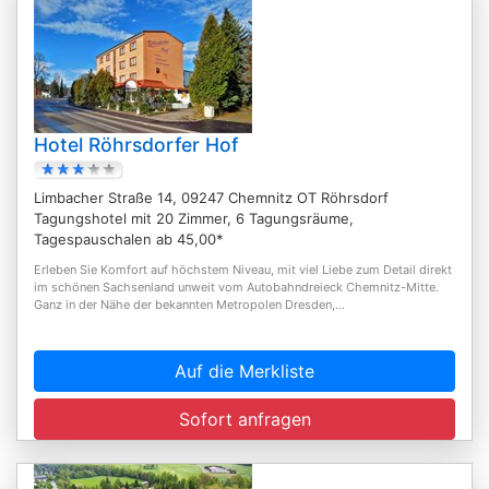
Hotel Röhrsdorfer Hof
Limbacher Straße 14, 09247 Chemnitz OT Röhrsdorf
Tagungshotel mit 20 Zimmer, 6 Tagungsräume,
Tagespauschalen ab 45,00*
Erleben Sie Komfort auf höchstem Niveau, mit viel Liebe zum Detail direkt
im schönen Sachsenland unweit vom Autobahndreieck Chemnitz-Mitte.
Ganz in der Nähe der bekannten Metropolen Dresden,...
Auf die Merkliste
Sofort anfragen