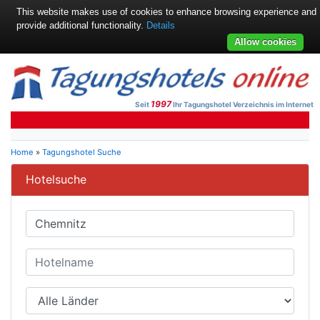
This website makes use of cookies to enhance browsing experience and
provide additional functionality.
Details
Allow cookies
1997
Seit
Ihr Tagungshotel Verzeichnis im Internet
Home
»
Tagungshotel Suche
Hotelsuche