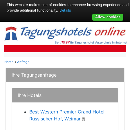
This website makes use of cookies to enhance browsing experience and
provide additional functionality.
Details
Allow cookies
1997
Seit
Ihr Tagungshotel Verzeichnis im Internet
Home
»
Anfrage
Ihre Tagungsanfrage
Ihre Hotels
Best Western Premier Grand Hotel
Russischer Hof, Weimar