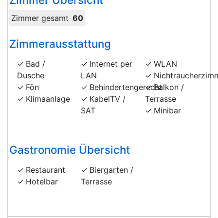
Zimmer gesamt
60
Zimmerausstattung
Bad /
Internet per
WLAN
Dusche
LAN
Nichtraucherzim
Fön
Behindertengerecht
Balkon /
Klimaanlage
KabelTV /
Terrasse
SAT
Minibar
Gastronomie Übersicht
Restaurant
Biergarten /
Hotelbar
Terrasse