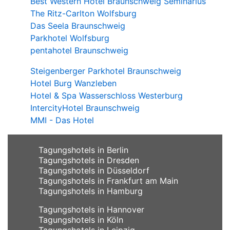
Best Western Hotel Braunschweig Seminarius
The Ritz-Carlton Wolfsburg
Das Seela Braunschweig
Parkhotel Wolfsburg
pentahotel Braunschweig
Steigenberger Parkhotel Braunschweig
Hotel Burg Wanzleben
Hotel & Spa Wasserschloss Westerburg
IntercityHotel Braunschweig
MMI - Das Hotel
Tagungshotels in Berlin
Tagungshotels in Dresden
Tagungshotels in Düsseldorf
Tagungshotels in Frankfurt am Main
Tagungshotels in Hamburg
Tagungshotels in Hannover
Tagungshotels in Köln
Tagungshotels in Leipzig