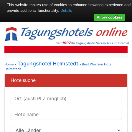
This website makes use of cookies to enhance browsing experience and
provide additional functionality.
Details
Allow cookies
1997
Seit
Ihr Tagungshotel Verzeichnis im Internet
Tagungshotel Helmstedt
Home
»
»
Best Western Hotel
Helmstedt
Hotelsuche