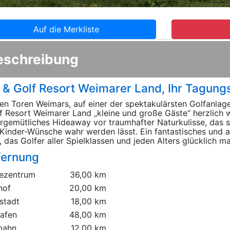
Auf die Merkliste
eschreibung
 & Golf Resort Weimarer Land, Ihr Tagungs
en Toren Weimars, auf einer der spektakulärsten Golfanlag
f Resort Weimarer Land „kleine und große Gäste“ herzlich w
rgemütliches Hideaway vor traumhafter Naturkulisse, das 
Kinder-Wünsche wahr werden lässt. Ein fantastisches und
, das Golfer aller Spielklassen und jeden Alters glücklich m
fernung
ezentrum
36,00 km
hof
20,00 km
stadt
18,00 km
hafen
48,00 km
bahn
12,00 km