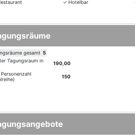
Restaurant
Hotelbar
agungsräume
ngsräume gesamt
5
ter Tagungsraum in
190,00
 Personenzahl
150
lreihe)
agungsangebote