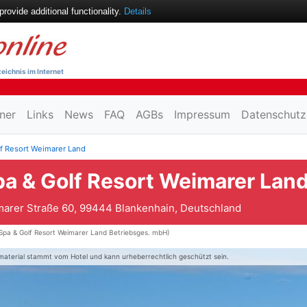
ovide additional functionality.
Details
eichnis im Internet
ner
Links
News
FAQ
AGBs
Impressum
Datenschutz
lf Resort Weimarer Land
pa & Golf Resort Weimarer Lan
arer Straße 60, 99444 Blankenhain, Deutschland
Spa & Golf Resort Weimarer Land Betriebsges. mbH)
material stammt vom Hotel und kann urheberrechtlich geschützt sein.