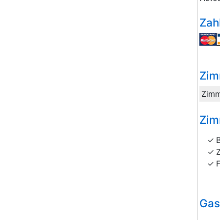
Zah
Zim
Zimm
Zim
Gas