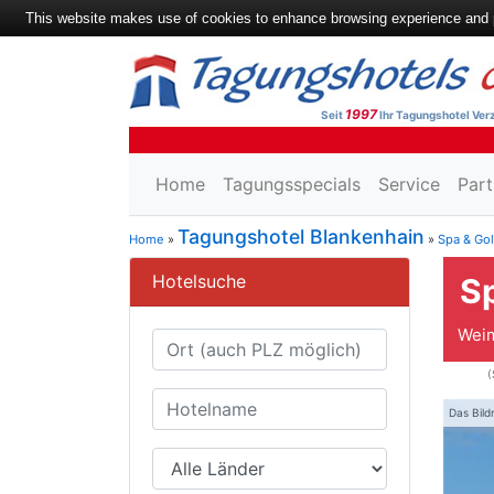
This website makes use of cookies to enhance browsing experience and pr
1997
Seit
Ihr Tagungshotel Verz
Home
Tagungsspecials
Service
Part
Tagungshotel Blankenhain
Home
»
»
Spa & Go
Hotelsuche
S
Weim
(
Das Bild