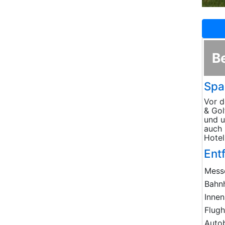
B
Spa
Vor d
& Gol
und u
auch 
Hotel
Ent
Mess
Bahn
Innen
Flug
Auto