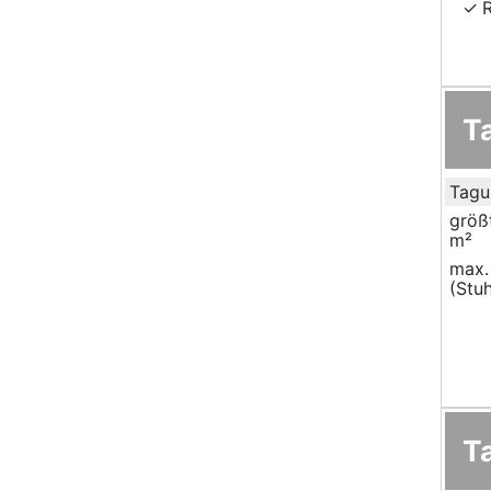
T
Tagu
größ
m²
max.
(Stuh
T