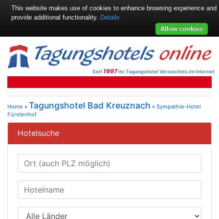
This website makes use of cookies to enhance browsing experience and
provide additional functionality.
Details
Allow cookies
1997
Seit
Ihr Tagungshotel Verzeichnis im Internet
Tagungshotel Bad Kreuznach
Home
»
»
Sympathie-Hotel
Fürstenhof
Hotelsuche