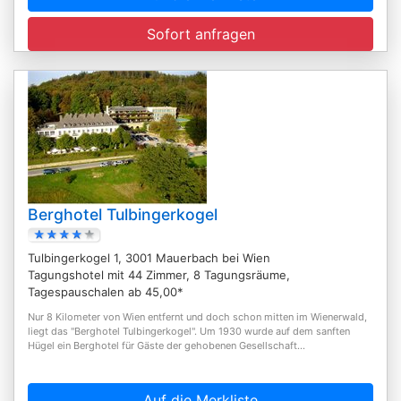
Sofort anfragen
Berghotel Tulbingerkogel
Tulbingerkogel 1, 3001 Mauerbach bei Wien
Tagungshotel mit 44 Zimmer, 8 Tagungsräume,
Tagespauschalen ab 45,00*
Nur 8 Kilometer von Wien entfernt und doch schon mitten im Wienerwald,
liegt das "Berghotel Tulbingerkogel". Um 1930 wurde auf dem sanften
Hügel ein Berghotel für Gäste der gehobenen Gesellschaft...
Auf die Merkliste