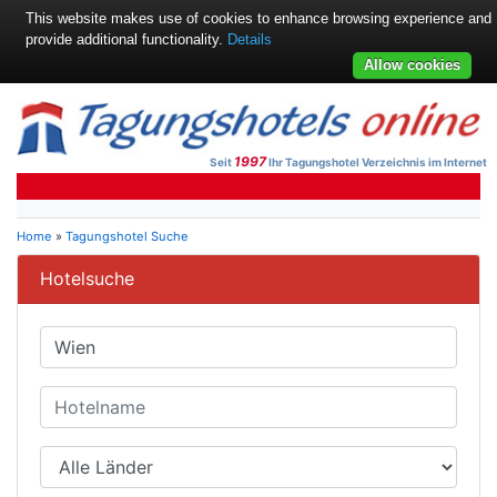
This website makes use of cookies to enhance browsing experience and
provide additional functionality.
Details
Allow cookies
1997
Seit
Ihr Tagungshotel Verzeichnis im Internet
Home
»
Tagungshotel Suche
Hotelsuche