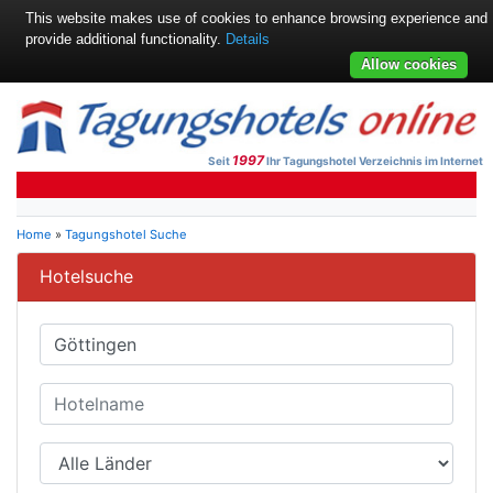
This website makes use of cookies to enhance browsing experience and
provide additional functionality.
Details
Allow cookies
1997
Seit
Ihr Tagungshotel Verzeichnis im Internet
Home
»
Tagungshotel Suche
Hotelsuche