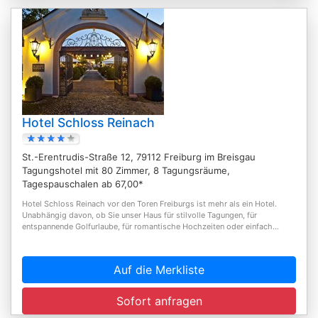
Hotel Schloss Reinach
St.-Erentrudis-Straße 12, 79112 Freiburg im Breisgau
Tagungshotel mit 80 Zimmer, 8 Tagungsräume,
Tagespauschalen ab 67,00*
Hotel Schloss Reinach vor den Toren Freiburgs ist mehr als ein Hotel.
Unabhängig davon, ob Sie unser Haus für stilvolle Tagungen, für
entspannende Golfurlaube, für romantische Hochzeiten oder einfach...
Auf die Merkliste
Sofort anfragen