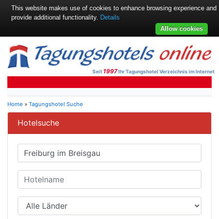
This website makes use of cookies to enhance browsing experience and
provide additional functionality.
Details
Allow cookies
1997
Seit
Ihr Tagungshotel Verzeichnis im Internet
Home
»
Tagungshotel Suche
Hotelsuche