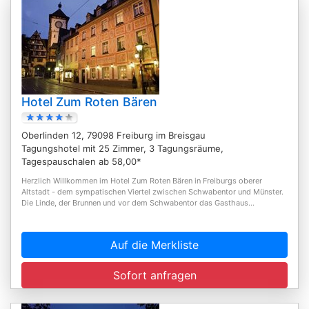
Hotel Zum Roten Bären
Oberlinden 12, 79098 Freiburg im Breisgau
Tagungshotel mit 25 Zimmer, 3 Tagungsräume,
Tagespauschalen ab 58,00*
Herzlich Willkommen im Hotel Zum Roten Bären in Freiburgs oberer
Altstadt - dem sympatischen Viertel zwischen Schwabentor und Münster.
Die Linde, der Brunnen und vor dem Schwabentor das Gasthaus...
Auf die Merkliste
Sofort anfragen