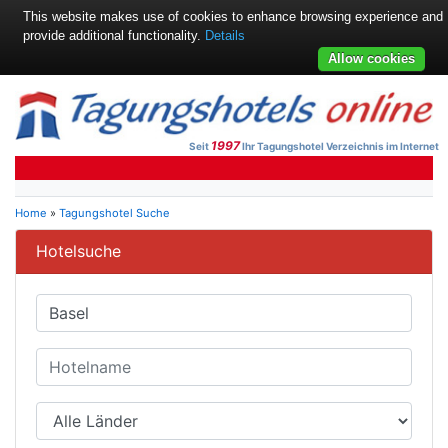
This website makes use of cookies to enhance browsing experience and
provide additional functionality.
Details
Allow cookies
1997
Seit
Ihr Tagungshotel Verzeichnis im Internet
Home
»
Tagungshotel Suche
Hotelsuche