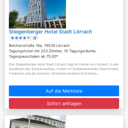
Steigenberger Hotel Stadt Lörrach
Belchenstraße 19a, 79539 Lörrach
Tagungshotel mit 223 Zimmer, 10 Tagungsräume,
Tagespauschalen ab 75,00*
Das Steigenberger Hotel Stadt Lörrach liegt im Herzen von Lörrach, in den
Ausläfuern des Schwarzwaldes, mittem im Dreiländerdreiekc Deutschland,
Frankreich und der Schweiz. Strahlend moderne Architektur...
Auf die Merkliste
Sofort anfragen