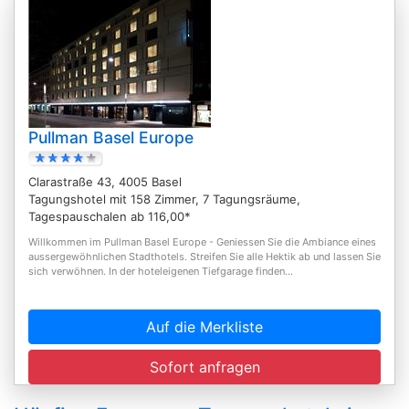
Pullman Basel Europe
Clarastraße 43, 4005 Basel
Tagungshotel mit 158 Zimmer, 7 Tagungsräume,
Tagespauschalen ab 116,00*
Willkommen im Pullman Basel Europe - Geniessen Sie die Ambiance eines
aussergewöhnlichen Stadthotels. Streifen Sie alle Hektik ab und lassen Sie
sich verwöhnen. In der hoteleigenen Tiefgarage finden...
Auf die Merkliste
Sofort anfragen