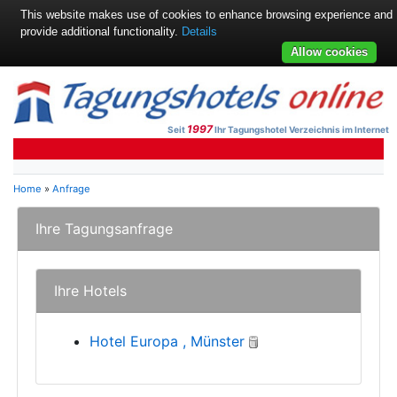
This website makes use of cookies to enhance browsing experience and
provide additional functionality.
Details
Allow cookies
1997
Seit
Ihr Tagungshotel Verzeichnis im Internet
Home
»
Anfrage
Ihre Tagungsanfrage
Ihre Hotels
Hotel Europa , Münster