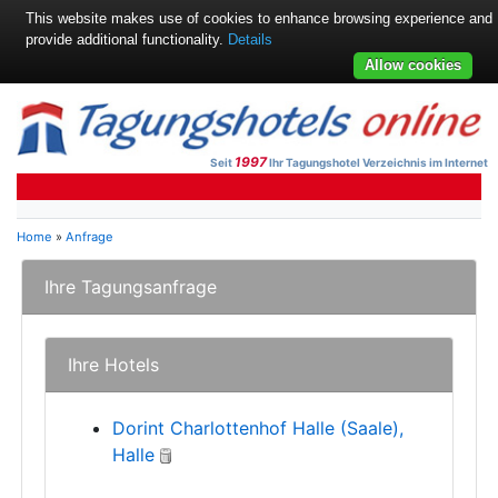
This website makes use of cookies to enhance browsing experience and
provide additional functionality.
Details
Allow cookies
1997
Seit
Ihr Tagungshotel Verzeichnis im Internet
Home
»
Anfrage
Ihre Tagungsanfrage
Ihre Hotels
Dorint Charlottenhof Halle (Saale),
Halle