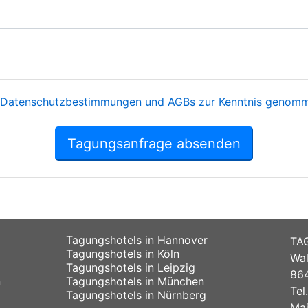
Datenschutzbestimmungen und AGBs zur Kenntnis genomme
Tagungsanfrage absenden
Tagungshotels in Hannover
TA
Tagungshotels in Köln
Wal
Tagungshotels in Leipzig
864
n
Tagungshotels in München
Tel
Tagungshotels in Nürnberg
Mai