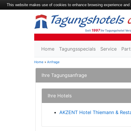
This website makes use of cookies to enhance browsing experience and pr
1997
Seit
Ihr Tagungshotel Verz
Home
Tagungsspecials
Service
Part
Home
»
Anfrage
Ihre Tagungsanfrage
Ihre Hotels
AKZENT Hotel Thiemann & Resta