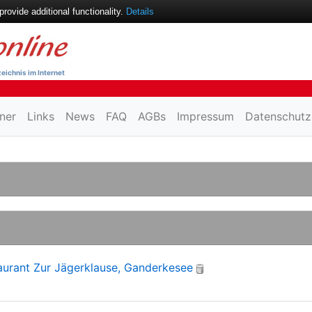
ovide additional functionality.
Details
eichnis im Internet
ner
Links
News
FAQ
AGBs
Impressum
Datenschutz
urant Zur Jägerklause, Ganderkesee