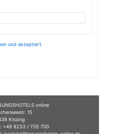
n und akzeptiert.
GUNGSHOTELS online
chenseestr. 15
38 Kissing
.: +49 8233 / 735 700
l:
kontakt@tagungshotels-online.de