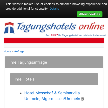
This website makes use of cookies to enhance browsing experience and
provide additional functionality.
Details
Allow cookies
1997
Seit
Ihr Tagungshotel Verzeichnis im Internet
Home
»
Anfrage
Ihre Tagungsanfrage
Ihre Hotels
Hotel Messehof & Seminarvilla
Ummeln, Algermissen/Ummeln