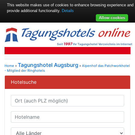
This website makes use of cookies to enhance browsing experience and
provide additional functionality.
Details
Allow cookies
1997
Seit
Ihr Tagungshotel Verzeichnis im Internet
Tagungshotel Augsburg
Home
»
»
Alpenhof das Patchworkhotel
- Mitglied der Ringhotels
Hotelsuche