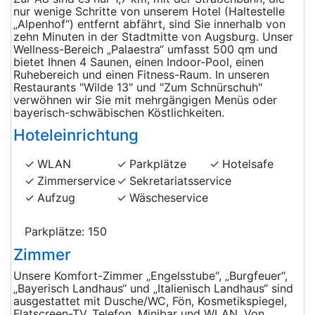
nur wenige Schritte von unserem Hotel (Haltestelle
„Alpenhof“) entfernt abfährt, sind Sie innerhalb von
zehn Minuten in der Stadtmitte von Augsburg. Unser
Wellness-Bereich „Palaestra“ umfasst 500 qm und
bietet Ihnen 4 Saunen, einen Indoor-Pool, einen
Ruhebereich und einen Fitness-Raum. In unseren
Restaurants "Wilde 13" und "Zum Schnürschuh"
verwöhnen wir Sie mit mehrgängigen Menüs oder
bayerisch-schwäbischen Köstlichkeiten.
Hoteleinrichtung
WLAN
Parkplätze
Hotelsafe
Zimmerservice
Sekretariatsservice
Aufzug
Wäscheservice
Parkplätze: 150
Zimmer
Unsere Komfort-Zimmer „Engelsstube“, „Burgfeuer“,
„Bayerisch Landhaus“ und „Italienisch Landhaus“ sind
ausgestattet mit Dusche/WC, Fön, Kosmetikspiegel,
Flatscreen-TV, Telefon, Minibar und WLAN. Von