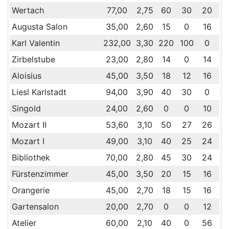
Wertach
77,00
2,75
60
30
20
7
Augusta Salon
35,00
2,60
15
0
16
2
Karl Valentin
232,00
3,30
220
100
0
2
Zirbelstube
23,00
2,80
14
0
14
1
Aloisius
45,00
3,50
18
12
16
2
Liesl Karlstadt
94,00
3,90
40
30
0
6
Singold
24,00
2,60
0
0
10
Mozart II
53,60
3,10
50
27
26
6
Mozart I
49,00
3,10
40
25
24
5
Bibliothek
70,00
2,80
45
30
24
6
Fürstenzimmer
45,00
3,50
20
15
16
2
Orangerie
45,00
2,70
18
15
16
3
Gartensalon
20,00
2,70
0
0
12
1
Atelier
60,00
2,10
40
0
56
6