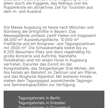
allem durch die Fuggerei, das Rathaus und die
Puppenkiste ein attraktives Ziel für Touristen aus
dem In- und Ausland.
Die Messe Augsburg ist heute nach München und
Nürnberg die drittgrößte in Bayern. Das
Messegelände umfasst zwölf Hallen mit insgesamt
48.000 m² Ausstellungsfläche, 10.000 m²
Freifläche und ein Kongress- und Tagungszentrum
mit 3500 m². Die Schwabenhalle bietet bis zu
8.200 Besuchern Platz und dient regelmäßig für
große Konzerte und Auftritte. Namhafte
Hotelketten sind mit einem Hotel in Augsburg
vertreten. Darunter das Dorint An der
Kongresshalle, das Steigenberger Drei Mohen, die
ibis Hotels am Bahnhof, im Zentrum und am Plärrer,
und das Ringhotel Alpenhof. Mit weiteren Hotels
stehen dem Tagungsgast ausreichende Tagungs-
und Seminarkapazitäten zur Verfügung.
Tagungshotels in Berlin
Tagungshotels in Dresden
Tagungshotels in Düsseldorf