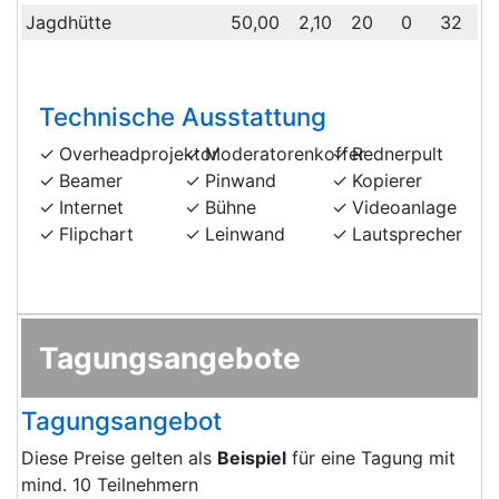
Jagdhütte
50,00
2,10
20
0
32
3
Technische Ausstattung
Overheadprojektor
Moderatorenkoffer
Rednerpult
Beamer
Pinwand
Kopierer
Internet
Bühne
Videoanlage
Flipchart
Leinwand
Lautsprecher
Tagungsangebote
Tagungsangebot
Diese Preise gelten als
Beispiel
für eine Tagung mit
mind. 10 Teilnehmern