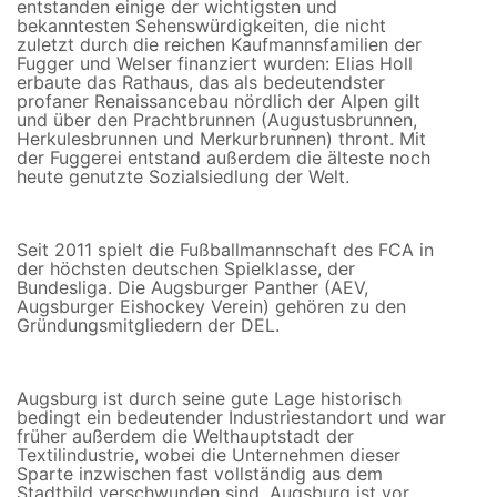
entstanden einige der wichtigsten und
bekanntesten Sehenswürdigkeiten, die nicht
zuletzt durch die reichen Kaufmannsfamilien der
Fugger und Welser finanziert wurden: Elias Holl
erbaute das Rathaus, das als bedeutendster
profaner Renaissancebau nördlich der Alpen gilt
und über den Prachtbrunnen (Augustusbrunnen,
Herkulesbrunnen und Merkurbrunnen) thront. Mit
der Fuggerei entstand außerdem die älteste noch
heute genutzte Sozialsiedlung der Welt.
Seit 2011 spielt die Fußballmannschaft des FCA in
der höchsten deutschen Spielklasse, der
Bundesliga. Die Augsburger Panther (AEV,
Augsburger Eishockey Verein) gehören zu den
Gründungsmitgliedern der DEL.
Augsburg ist durch seine gute Lage historisch
bedingt ein bedeutender Industriestandort und war
früher außerdem die Welthauptstadt der
Textilindustrie, wobei die Unternehmen dieser
Sparte inzwischen fast vollständig aus dem
Stadtbild verschwunden sind. Augsburg ist vor